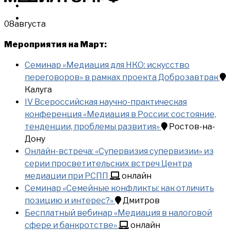
МЕРОПРИЯТИЯ
КУПИТЬ
08
августа
Мероприятия на Март:
Семинар «Медиация для НКО: искусство
переговоров» в рамках проекта Доброзавтрак
Калуга
IV Всероссийская научно-практическая
конференция «Медиация в России: состояние,
тенденции, проблемы развития»
Ростов-на-
Дону
Онлайн-встреча: «Супервизия супервизии» из
серии просветительских встреч Центра
медиации при РСПП
онлайн
Семинар «Семейные конфликты: как отличить
позицию и интерес?»
Дмитров
Бесплатный вебинар «Медиация в налоговой
сфере и банкротстве»
онлайн