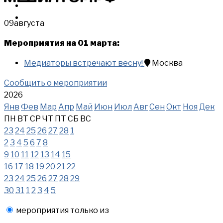
МЕРОПРИЯТИЯ
КУПИТЬ
09
августа
Мероприятия на 01 марта:
Медиаторы встречают весну!
Москва
Сообщить о мероприятии
2026
Янв
Фев
Мар
Апр
Май
Июн
Июл
Авг
Сен
Окт
Ноя
Дек
ПН
ВТ
СР
ЧТ
ПТ
СБ
ВС
23
24
25
26
27
28
1
2
3
4
5
6
7
8
9
10
11
12
13
14
15
16
17
18
19
20
21
22
23
24
25
26
27
28
29
30
31
1
2
3
4
5
мероприятия только из