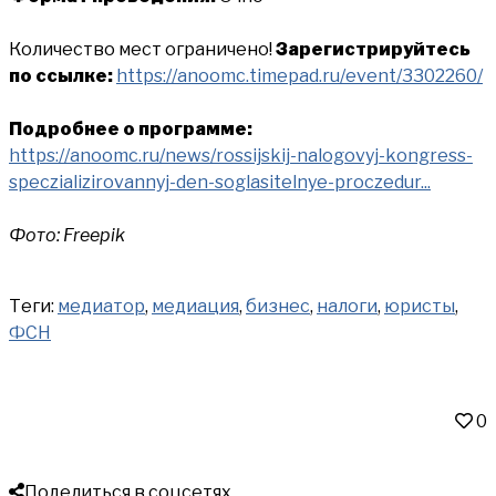
Количество мест ограничено!
Зарегистрируйтесь
по ссылке:
https://anoomc.timepad.ru/event/3302260/
Подробнее о программе:
https://anoomc.ru/news/rossijskij-nalogovyj-kongress-
speczializirovannyj-den-soglasitelnye-proczedur...
Фото: Freepik
Теги:
медиатор
,
медиация
,
бизнес
,
налоги
,
юристы
,
ФСН
0
Поделиться в соцсетях