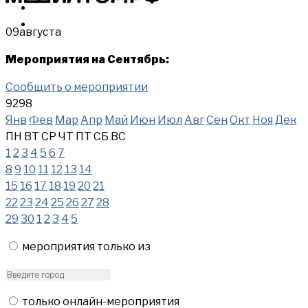
МЕРОПРИЯТИЯ
КУПИТЬ
09
августа
Мероприятия на Сентябрь:
Сообщить о мероприятии
9298
Янв
Фев
Мар
Апр
Май
Июн
Июл
Авг
Сен
Окт
Ноя
Дек
ПН
ВТ
СР
ЧТ
ПТ
СБ
ВС
1
2
3
4
5
6
7
8
9
10
11
12
13
14
15
16
17
18
19
20
21
22
23
24
25
26
27
28
29
30
1
2
3
4
5
мероприятия только из
только онлайн-мероприятия