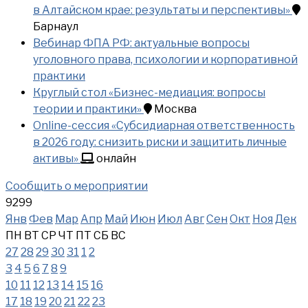
в Алтайском крае: результаты и перспективы»
Барнаул
Вебинар ФПА РФ: актуальные вопросы
уголовного права, психологии и корпоративной
практики
Круглый стол «Бизнес-медиация: вопросы
теории и практики»
Москва
Online-сессия «Субсидиарная ответственность
в 2026 году: снизить риски и защитить личные
активы»
онлайн
Сообщить о мероприятии
9299
Янв
Фев
Мар
Апр
Май
Июн
Июл
Авг
Сен
Окт
Ноя
Дек
ПН
ВТ
СР
ЧТ
ПТ
СБ
ВС
27
28
29
30
31
1
2
3
4
5
6
7
8
9
10
11
12
13
14
15
16
17
18
19
20
21
22
23