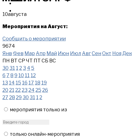
МЕРОПРИЯТИЯ
КУПИТЬ
10
августа
Мероприятия на Август:
Сообщить о мероприятии
9674
Янв
Фев
Мар
Апр
Май
Июн
Июл
Авг
Сен
Окт
Ноя
Дек
ПН
ВТ
СР
ЧТ
ПТ
СБ
ВС
30
31
1
2
3
4
5
6
7
8
9
10
11
12
13
14
15
16
17
18
19
20
21
22
23
24
25
26
27
28
29
30
31
1
2
мероприятия только из
только онлайн-мероприятия