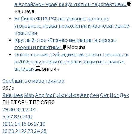
в Алтайском крае: результаты и перспективы»
Барнаул
Вебинар ФПА РФ: актуальные вопросы
уголовного права, психологии и корпоративной
практики
Круглый стол «Бизнес-медиация: вопросы
теории и практики»
Москва
Online-сессия «Субсидиарная ответственность
в 2026 году: снизить риски и защитить личные
активы»
онлайн
Сообщить о мероприятии
9675
Янв
Фев
Мар
Апр
Май
Июн
Июл
Авг
Сен
Окт
Ноя
Дек
ПН
ВТ
СР
ЧТ
ПТ
СБ
ВС
29
30
31
1
2
3
4
5
6
7
8
9
10
11
12
13
14
15
16
17
18
19
20
21
22
23
24
25