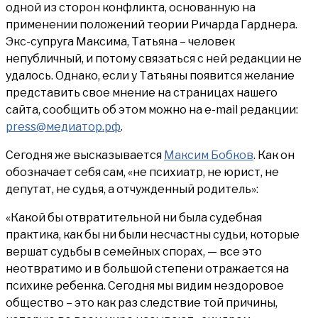
одной из сторон конфликта, основанную на
применении положений теории Ричарда Гарднера.
Экс-супруга Максима, Татьяна – человек
непубличный, и потому связаться с ней редакции не
удалось. Однако, если у Татьяны появится желание
представить свое мнение на страницах нашего
сайта, сообщить об этом можно на e-mail редакции:
press@медиатор.рф
.
Сегодня же высказывается
Максим Бобков
. Как он
обозначает себя сам, «не психиатр, не юрист, не
депутат, не судья, а отчужденный родитель»:
«Какой бы отвратительной ни была судебная
практика, как бы ни были несчастны судьи, которые
вершат судьбы в семейных спорах, — все это
неотвратимо и в большой степени отражается на
психике ребенка. Сегодня мы видим нездоровое
общество – это как раз следствие той причины,