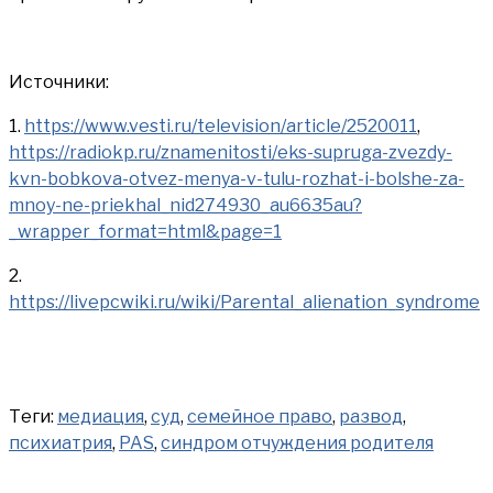
Источники:
1.
https://www.vesti.ru/television/article/2520011
,
https://radiokp.ru/znamenitosti/eks-supruga-zvezdy-
kvn-bobkova-otvez-menya-v-tulu-rozhat-i-bolshe-za-
mnoy-ne-priekhal_nid274930_au6635au?
_wrapper_format=html&page=1
2.
https://livepcwiki.ru/wiki/Parental_alienation_syndrome
Теги:
медиация
,
суд
,
семейное право
,
развод
,
психиатрия
,
PAS
,
синдром отчуждения родителя