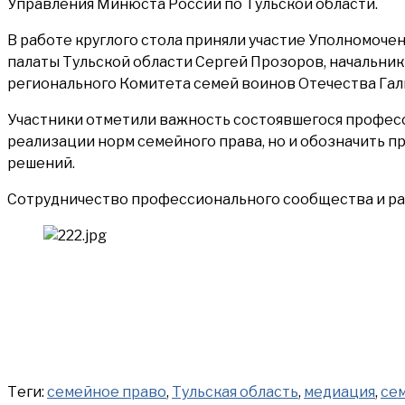
Управления Минюста России по Тульской области.
В работе круглого стола приняли участие Уполномоче
палаты Тульской области Сергей Прозоров, начальни
регионального Комитета семей воинов Отечества Га
Участники отметили важность состоявшегося професс
реализации норм семейного права, но и обозначить 
решений.
Сотрудничество профессионального сообщества и ра
Теги:
семейное право
,
Тульская область
,
медиация
,
се