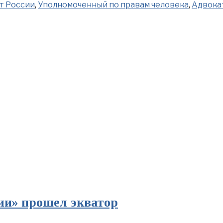
т России
,
Уполномоченный по правам человека
,
Адвокат
ии» прошел экватор