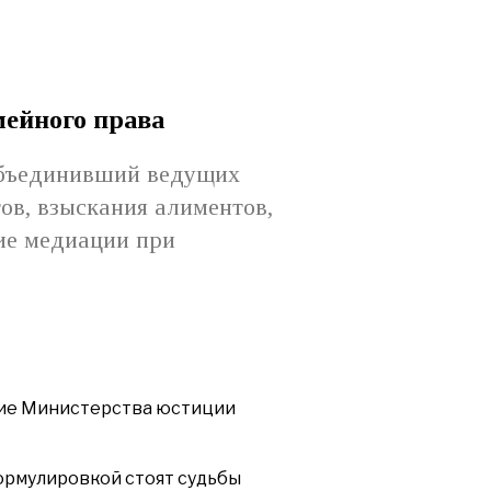
мейного права
 объединивший ведущих
ов, взыскания алиментов,
ие медиации при
ние Министерства юстиции
ормулировкой стоят судьбы