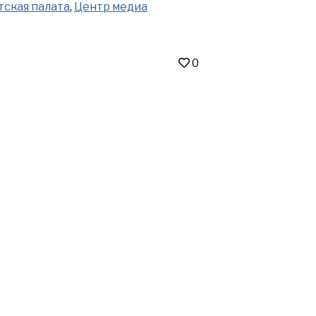
ская палата
,
Центр медиа
0