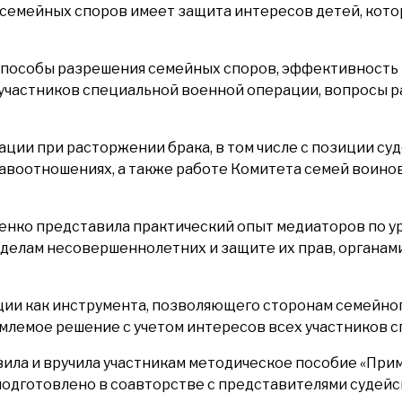
семейных споров имеет защита интересов детей, кото
способы разрешения семейных споров, эффективность 
участников специальной военной операции, вопросы р
ии при расторжении брака, в том числе с позиции су
воотношениях, а также работе Комитета семей воинов
енко представила практический опыт медиаторов по 
 делам несовершеннолетних и защите их прав, органами
ии как инструмента, позволяющего сторонам семейног
лемое решение с учетом интересов всех участников сп
ила и вручила участникам методическое пособие «При
подготовлено в соавторстве с представителями судейс