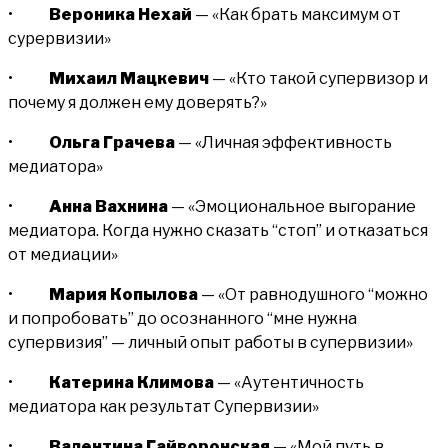
•
Вероника Нехай
— «Как брать максимум от
сурервизии»
•
Михаил Мацкевич
— «Кто такой супервизор и
почему я должен ему доверять?»
•
Ольга Грачева
— «Личная эффективность
медиатора»
•
Анна Вахнина
— «Эмоциональное выгорание
медиатора. Когда нужно сказать “стоп” и отказаться
от медиации»
•
Мария Копылова
— «От равнодушного “можно
и попробовать” до осознанного “мне нужна
супервизия” — личный опыт работы в супервизии»
•
Катерина Климова
— «Аутентичность
медиатора как результат Супервизии»
•
Валентина Гайворонская
— «Мой путь в