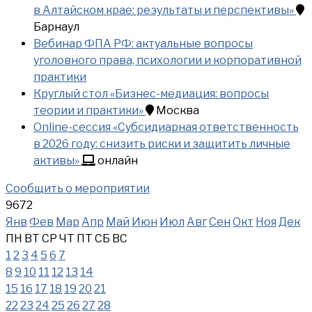
в Алтайском крае: результаты и перспективы»
Барнаул
Вебинар ФПА РФ: актуальные вопросы
уголовного права, психологии и корпоративной
практики
Круглый стол «Бизнес-медиация: вопросы
теории и практики»
Москва
Online-сессия «Субсидиарная ответственность
в 2026 году: снизить риски и защитить личные
активы»
онлайн
Сообщить о мероприятии
9672
Янв
Фев
Мар
Апр
Май
Июн
Июл
Авг
Сен
Окт
Ноя
Дек
ПН
ВТ
СР
ЧТ
ПТ
СБ
ВС
1
2
3
4
5
6
7
8
9
10
11
12
13
14
15
16
17
18
19
20
21
22
23
24
25
26
27
28