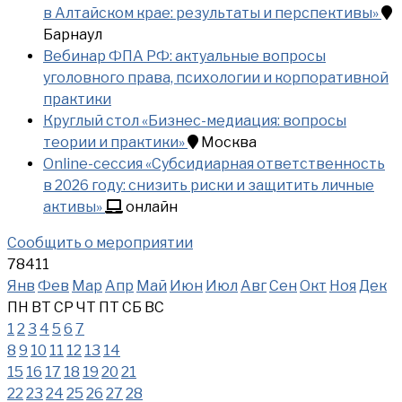
в Алтайском крае: результаты и перспективы»
Барнаул
Вебинар ФПА РФ: актуальные вопросы
уголовного права, психологии и корпоративной
практики
Круглый стол «Бизнес-медиация: вопросы
теории и практики»
Москва
Online-сессия «Субсидиарная ответственность
в 2026 году: снизить риски и защитить личные
активы»
онлайн
Сообщить о мероприятии
78411
Янв
Фев
Мар
Апр
Май
Июн
Июл
Авг
Сен
Окт
Ноя
Дек
ПН
ВТ
СР
ЧТ
ПТ
СБ
ВС
1
2
3
4
5
6
7
8
9
10
11
12
13
14
15
16
17
18
19
20
21
22
23
24
25
26
27
28