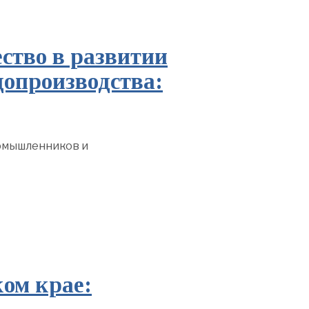
тво в развитии
допроизводства:
омышленников и
ом крае: