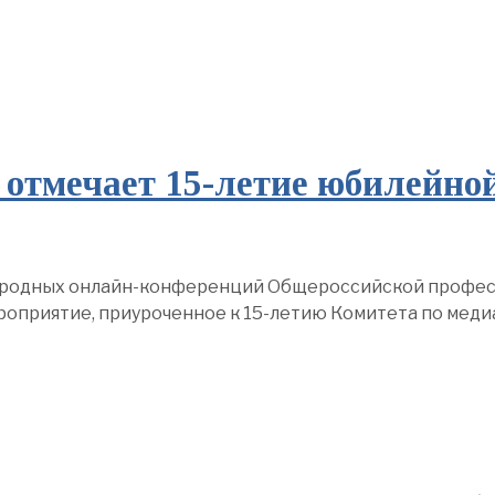
отмечает 15-летие юбилейной
ународных онлайн-конференций Общероссийской профе
роприятие, приуроченное к 15-летию Комитета по мед