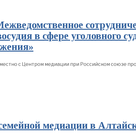
жведомственное сотрудничес
осудия в сфере уголовного су
ожения»
местно с Центром медиации при Российском союзе пр
семейной медиации в Алтайск