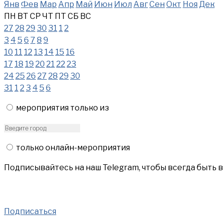
Янв
Фев
Мар
Апр
Май
Июн
Июл
Авг
Сен
Окт
Ноя
Дек
ПН
ВТ
СР
ЧТ
ПТ
СБ
ВС
27
28
29
30
31
1
2
3
4
5
6
7
8
9
10
11
12
13
14
15
16
17
18
19
20
21
22
23
24
25
26
27
28
29
30
31
1
2
3
4
5
6
мероприятия только из
только онлайн-мероприятия
Подписывайтесь на наш Telegram, чтобы всегда быть 
Подписаться