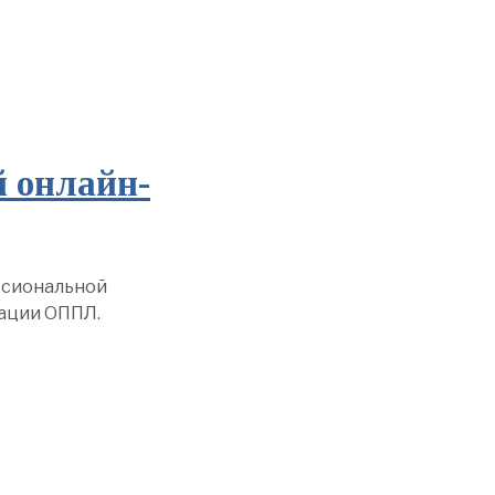
 онлайн-
ссиональной
иации ОППЛ.