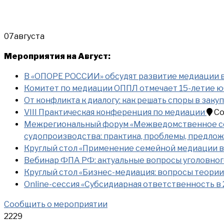
07
августа
Мероприятия на Август:
В «ОПОРЕ РОССИИ» обсудят развитие медиации в
Комитет по медиации ОППЛ отмечает 15-летие
От конфликта к диалогу: как решать споры в закуп
VIII Практическая конференция по медиации
Со
Межрегиональный форум «Межведомственное сот
судопроизводства: практика, проблемы, предло
Круглый стол «Применение семейной медиации в
Вебинар ФПА РФ: актуальные вопросы уголовного
Круглый стол «Бизнес-медиация: вопросы теории
Online-сессия «Субсидиарная ответственность в 
Сообщить о мероприятии
2229