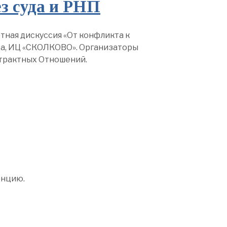
ез суда и РНП
ртная дискуссия «От конфликта к
ва, ИЦ «СКОЛКОВО». Организаторы
трактных Отношений.
енцию.