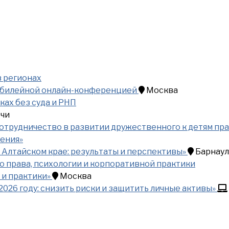
 регионах
 юбилейной онлайн-конференцией
Москва
ках без суда и РНП
чи
рудничество в развитии дружественного к детям прав
жения»
 Алтайском крае: результаты и перспективы»
Барнаул
 права, психологии и корпоративной практики
 и практики»
Москва
2026 году: снизить риски и защитить личные активы»