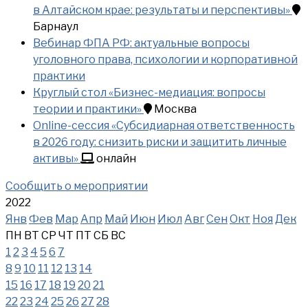
в Алтайском крае: результаты и перспективы»
Барнаул
Вебинар ФПА РФ: актуальные вопросы
уголовного права, психологии и корпоративной
практики
Круглый стол «Бизнес-медиация: вопросы
теории и практики»
Москва
Online-сессия «Субсидиарная ответственность
в 2026 году: снизить риски и защитить личные
активы»
онлайн
Сообщить о мероприятии
2022
Янв
Фев
Мар
Апр
Май
Июн
Июл
Авг
Сен
Окт
Ноя
Дек
ПН
ВТ
СР
ЧТ
ПТ
СБ
ВС
1
2
3
4
5
6
7
8
9
10
11
12
13
14
15
16
17
18
19
20
21
22
23
24
25
26
27
28