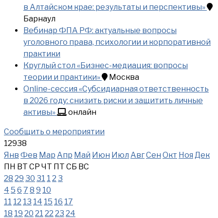
в Алтайском крае: результаты и перспективы»
Барнаул
Вебинар ФПА РФ: актуальные вопросы
уголовного права, психологии и корпоративной
практики
Круглый стол «Бизнес-медиация: вопросы
теории и практики»
Москва
Online-сессия «Субсидиарная ответственность
в 2026 году: снизить риски и защитить личные
активы»
онлайн
Сообщить о мероприятии
12938
Янв
Фев
Мар
Апр
Май
Июн
Июл
Авг
Сен
Окт
Ноя
Дек
ПН
ВТ
СР
ЧТ
ПТ
СБ
ВС
28
29
30
31
1
2
3
4
5
6
7
8
9
10
11
12
13
14
15
16
17
18
19
20
21
22
23
24