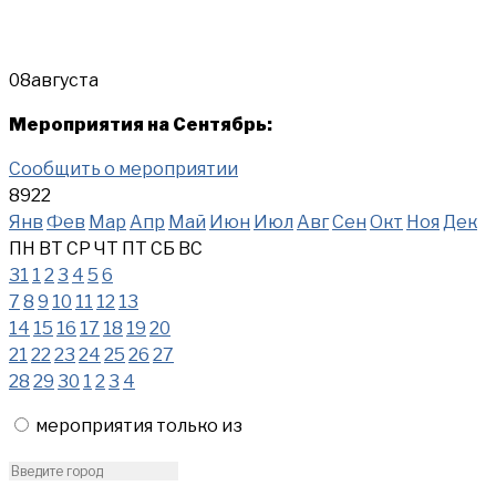
08
августа
Мероприятия на Сентябрь:
Сообщить о мероприятии
8922
Янв
Фев
Мар
Апр
Май
Июн
Июл
Авг
Сен
Окт
Ноя
Дек
ПН
ВТ
СР
ЧТ
ПТ
СБ
ВС
31
1
2
3
4
5
6
7
8
9
10
11
12
13
14
15
16
17
18
19
20
21
22
23
24
25
26
27
28
29
30
1
2
3
4
мероприятия только из