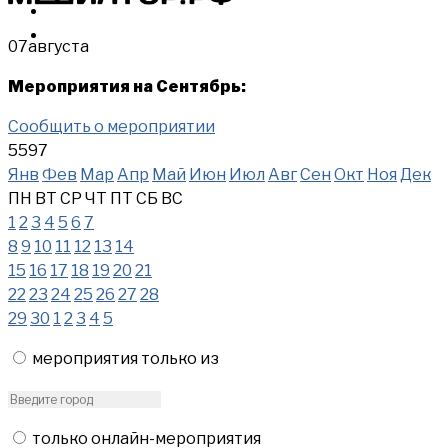
МЕРОПРИЯТИЯ
КУПИТЬ
07
августа
Мероприятия на Сентябрь:
Сообщить о мероприятии
5597
Янв
Фев
Мар
Апр
Май
Июн
Июл
Авг
Сен
Окт
Ноя
Дек
ПН
ВТ
СР
ЧТ
ПТ
СБ
ВС
1
2
3
4
5
6
7
8
9
10
11
12
13
14
15
16
17
18
19
20
21
22
23
24
25
26
27
28
29
30
1
2
3
4
5
мероприятия только из
только онлайн-мероприятия