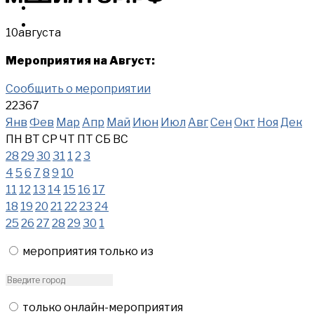
МЕРОПРИЯТИЯ
КУПИТЬ
10
августа
Мероприятия на Август:
Сообщить о мероприятии
22367
Янв
Фев
Мар
Апр
Май
Июн
Июл
Авг
Сен
Окт
Ноя
Дек
ПН
ВТ
СР
ЧТ
ПТ
СБ
ВС
28
29
30
31
1
2
3
4
5
6
7
8
9
10
11
12
13
14
15
16
17
18
19
20
21
22
23
24
25
26
27
28
29
30
1
мероприятия только из
только онлайн-мероприятия