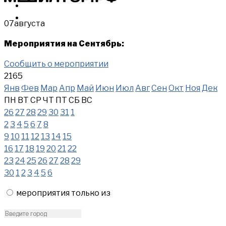
МЕРОПРИЯТИЯ
КУПИТЬ
07
августа
Мероприятия на Сентябрь:
Сообщить о мероприятии
2165
Янв
Фев
Мар
Апр
Май
Июн
Июл
Авг
Сен
Окт
Ноя
Дек
ПН
ВТ
СР
ЧТ
ПТ
СБ
ВС
26
27
28
29
30
31
1
2
3
4
5
6
7
8
9
10
11
12
13
14
15
16
17
18
19
20
21
22
23
24
25
26
27
28
29
30
1
2
3
4
5
6
мероприятия только из