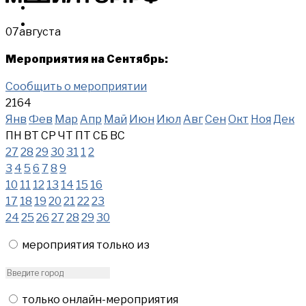
МЕРОПРИЯТИЯ
КУПИТЬ
07
августа
Мероприятия на Сентябрь:
Сообщить о мероприятии
2164
Янв
Фев
Мар
Апр
Май
Июн
Июл
Авг
Сен
Окт
Ноя
Дек
ПН
ВТ
СР
ЧТ
ПТ
СБ
ВС
27
28
29
30
31
1
2
3
4
5
6
7
8
9
10
11
12
13
14
15
16
17
18
19
20
21
22
23
24
25
26
27
28
29
30
мероприятия только из
только онлайн-мероприятия