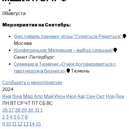
МЕРОПРИЯТИЯ
КУПИТЬ
08
августа
Мероприятия на Сентябрь:
Фестиваль тренинг-игры "Судиться-Рядиться"
Москва
Конференция: Медиация – выбор сильных!
Санкт-Петербург
Семинар в Тюмени: «О чем договариваться с
партнером в бизнесе»
Тюмень
Сообщить о мероприятии
2024
Янв
Фев
Мар
Апр
Май
Июн
Июл
Авг
Сен
Окт
Ноя
Дек
ПН
ВТ
СР
ЧТ
ПТ
СБ
ВС
26
27
28
29
30
31
1
2
3
4
5
6
7
8
9
10
11
12
13
14
15