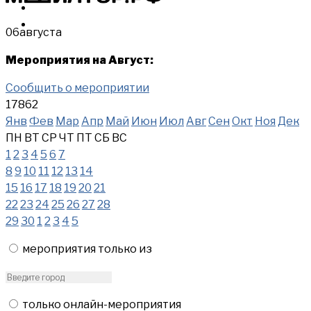
МЕРОПРИЯТИЯ
КУПИТЬ
06
августа
Мероприятия на Август:
Сообщить о мероприятии
17862
Янв
Фев
Мар
Апр
Май
Июн
Июл
Авг
Сен
Окт
Ноя
Дек
ПН
ВТ
СР
ЧТ
ПТ
СБ
ВС
1
2
3
4
5
6
7
8
9
10
11
12
13
14
15
16
17
18
19
20
21
22
23
24
25
26
27
28
29
30
1
2
3
4
5
мероприятия только из
только онлайн-мероприятия