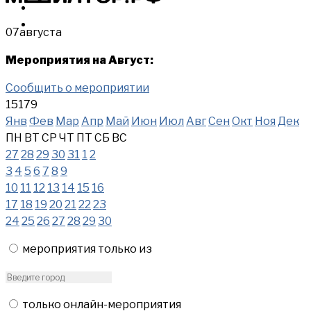
МЕРОПРИЯТИЯ
КУПИТЬ
07
августа
Мероприятия на Август:
Сообщить о мероприятии
15179
Янв
Фев
Мар
Апр
Май
Июн
Июл
Авг
Сен
Окт
Ноя
Дек
ПН
ВТ
СР
ЧТ
ПТ
СБ
ВС
27
28
29
30
31
1
2
3
4
5
6
7
8
9
10
11
12
13
14
15
16
17
18
19
20
21
22
23
24
25
26
27
28
29
30
мероприятия только из
только онлайн-мероприятия