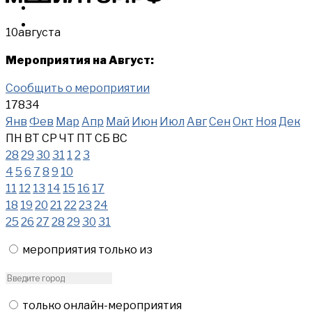
МЕРОПРИЯТИЯ
КУПИТЬ
10
августа
Мероприятия на Август:
Сообщить о мероприятии
17834
Янв
Фев
Мар
Апр
Май
Июн
Июл
Авг
Сен
Окт
Ноя
Дек
ПН
ВТ
СР
ЧТ
ПТ
СБ
ВС
28
29
30
31
1
2
3
4
5
6
7
8
9
10
11
12
13
14
15
16
17
18
19
20
21
22
23
24
25
26
27
28
29
30
31
мероприятия только из
только онлайн-мероприятия