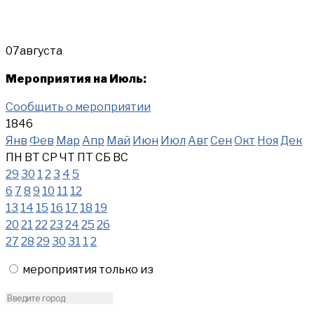
07
августа
Мероприятия на Июль:
Сообщить о мероприятии
1846
Янв
Фев
Мар
Апр
Май
Июн
Июл
Авг
Сен
Окт
Ноя
Дек
ПН
ВТ
СР
ЧТ
ПТ
СБ
ВС
29
30
1
2
3
4
5
6
7
8
9
10
11
12
13
14
15
16
17
18
19
20
21
22
23
24
25
26
27
28
29
30
31
1
2
мероприятия только из