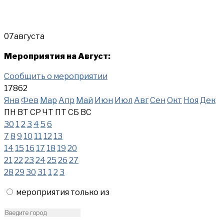
07
августа
Мероприятия на Август:
Сообщить о мероприятии
17862
Янв
Фев
Мар
Апр
Май
Июн
Июл
Авг
Сен
Окт
Ноя
Дек
ПН
ВТ
СР
ЧТ
ПТ
СБ
ВС
30
1
2
3
4
5
6
7
8
9
10
11
12
13
14
15
16
17
18
19
20
21
22
23
24
25
26
27
28
29
30
31
1
2
3
мероприятия только из