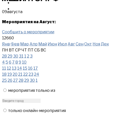
МЕРОПРИЯТИЯ
КУПИТЬ
09
августа
Мероприятия на Август:
Сообщить о мероприятии
12660
Янв
Фев
Мар
Апр
Май
Июн
Июл
Авг
Сен
Окт
Ноя
Дек
ПН
ВТ
СР
ЧТ
ПТ
СБ
ВС
28
29
30
31
1
2
3
4
5
6
7
8
9
10
11
12
13
14
15
16
17
18
19
20
21
22
23
24
25
26
27
28
29
30
1
мероприятия только из
только онлайн-мероприятия