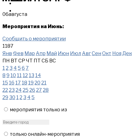
МЕРОПРИЯТИЯ
КУПИТЬ
06
августа
Мероприятия на Июнь:
Сообщить о мероприятии
1187
Янв
Фев
Мар
Апр
Май
Июн
Июл
Авг
Сен
Окт
Ноя
Дек
ПН
ВТ
СР
ЧТ
ПТ
СБ
ВС
1
2
3
4
5
6
7
8
9
10
11
12
13
14
15
16
17
18
19
20
21
22
23
24
25
26
27
28
29
30
1
2
3
4
5
мероприятия только из
только онлайн-мероприятия