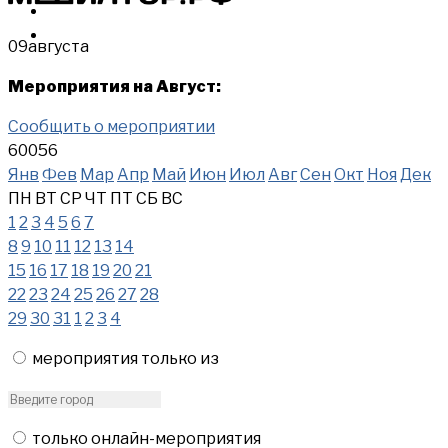
МЕРОПРИЯТИЯ
КУПИТЬ
09
августа
Мероприятия на Август:
Сообщить о мероприятии
60056
Янв
Фев
Мар
Апр
Май
Июн
Июл
Авг
Сен
Окт
Ноя
Дек
ПН
ВТ
СР
ЧТ
ПТ
СБ
ВС
1
2
3
4
5
6
7
8
9
10
11
12
13
14
15
16
17
18
19
20
21
22
23
24
25
26
27
28
29
30
31
1
2
3
4
мероприятия только из
только онлайн-мероприятия