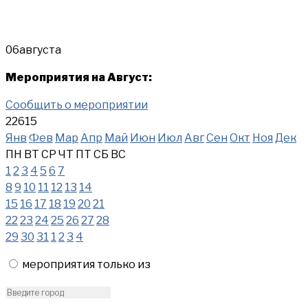
06
августа
Мероприятия на Август:
Сообщить о мероприятии
22615
Янв
Фев
Мар
Апр
Май
Июн
Июл
Авг
Сен
Окт
Ноя
Дек
ПН
ВТ
СР
ЧТ
ПТ
СБ
ВС
1
2
3
4
5
6
7
8
9
10
11
12
13
14
15
16
17
18
19
20
21
22
23
24
25
26
27
28
29
30
31
1
2
3
4
мероприятия только из