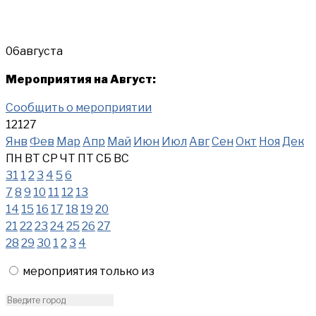
06
августа
Мероприятия на Август:
Сообщить о мероприятии
12127
Янв
Фев
Мар
Апр
Май
Июн
Июл
Авг
Сен
Окт
Ноя
Дек
ПН
ВТ
СР
ЧТ
ПТ
СБ
ВС
31
1
2
3
4
5
6
7
8
9
10
11
12
13
14
15
16
17
18
19
20
21
22
23
24
25
26
27
28
29
30
1
2
3
4
мероприятия только из