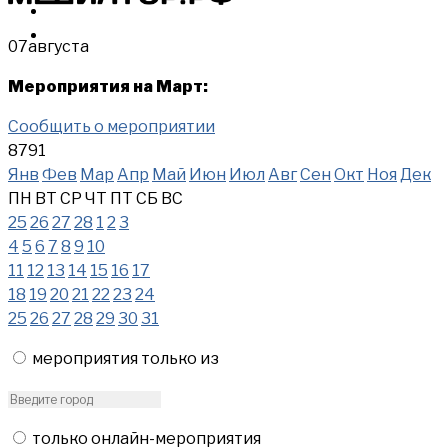
МЕРОПРИЯТИЯ
КУПИТЬ
07
августа
Мероприятия на Март:
Сообщить о мероприятии
8791
Янв
Фев
Мар
Апр
Май
Июн
Июл
Авг
Сен
Окт
Ноя
Дек
ПН
ВТ
СР
ЧТ
ПТ
СБ
ВС
25
26
27
28
1
2
3
4
5
6
7
8
9
10
11
12
13
14
15
16
17
18
19
20
21
22
23
24
25
26
27
28
29
30
31
мероприятия только из
только онлайн-мероприятия