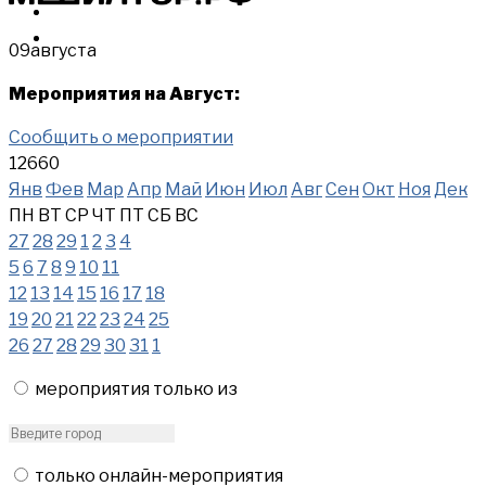
МЕРОПРИЯТИЯ
КУПИТЬ
09
августа
Мероприятия на Август:
Сообщить о мероприятии
12660
Янв
Фев
Мар
Апр
Май
Июн
Июл
Авг
Сен
Окт
Ноя
Дек
ПН
ВТ
СР
ЧТ
ПТ
СБ
ВС
27
28
29
1
2
3
4
5
6
7
8
9
10
11
12
13
14
15
16
17
18
19
20
21
22
23
24
25
26
27
28
29
30
31
1
мероприятия только из
только онлайн-мероприятия