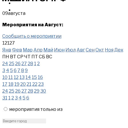
МЕРОПРИЯТИЯ
КУПИТЬ
09
августа
Мероприятия на Август:
Сообщить о мероприятии
12127
Янв
Фев
Мар
Апр
Май
Июн
Июл
Авг
Сен
Окт
Ноя
Дек
ПН
ВТ
СР
ЧТ
ПТ
СБ
ВС
24
25
26
27
28
1
2
3
4
5
6
7
8
9
10
11
12
13
14
15
16
17
18
19
20
21
22
23
24
25
26
27
28
29
30
31
1
2
3
4
5
6
мероприятия только из