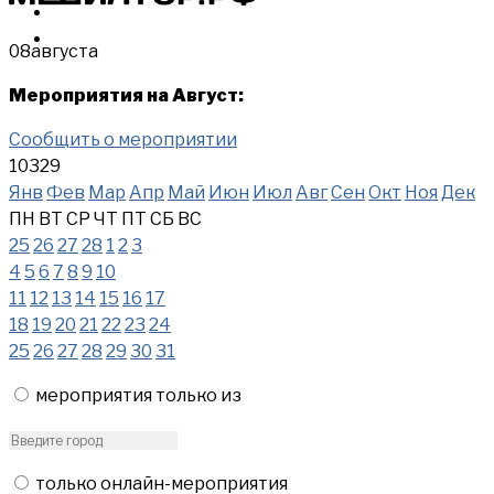
МЕРОПРИЯТИЯ
КУПИТЬ
08
августа
Мероприятия на Август:
Сообщить о мероприятии
10329
Янв
Фев
Мар
Апр
Май
Июн
Июл
Авг
Сен
Окт
Ноя
Дек
ПН
ВТ
СР
ЧТ
ПТ
СБ
ВС
25
26
27
28
1
2
3
4
5
6
7
8
9
10
11
12
13
14
15
16
17
18
19
20
21
22
23
24
25
26
27
28
29
30
31
мероприятия только из
только онлайн-мероприятия