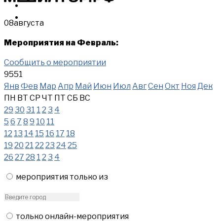
МЕРОПРИЯТИЯ
КУПИТЬ
08
августа
Мероприятия на Февраль:
Сообщить о мероприятии
9551
Янв
Фев
Мар
Апр
Май
Июн
Июл
Авг
Сен
Окт
Ноя
Дек
ПН
ВТ
СР
ЧТ
ПТ
СБ
ВС
29
30
31
1
2
3
4
5
6
7
8
9
10
11
12
13
14
15
16
17
18
19
20
21
22
23
24
25
26
27
28
1
2
3
4
мероприятия только из
только онлайн-мероприятия