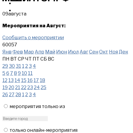
МЕРОПРИЯТИЯ
КУПИТЬ
09
августа
Мероприятия на Август:
Сообщить о мероприятии
60057
Янв
Фев
Мар
Апр
Май
Июн
Июл
Авг
Сен
Окт
Ноя
Дек
ПН
ВТ
СР
ЧТ
ПТ
СБ
ВС
29
30
31
1
2
3
4
5
6
7
8
9
10
11
12
13
14
15
16
17
18
19
20
21
22
23
24
25
26
27
28
1
2
3
4
мероприятия только из
только онлайн-мероприятия