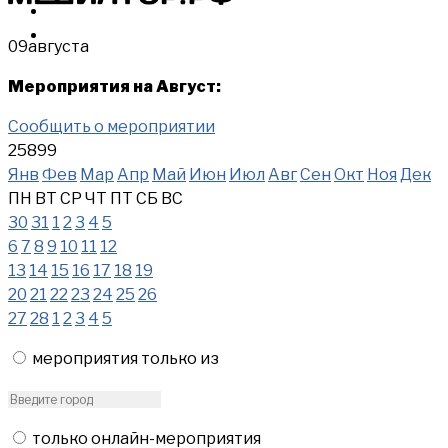
МЕРОПРИЯТИЯ
КУПИТЬ
09
августа
Мероприятия на Август:
Сообщить о мероприятии
25899
Янв
Фев
Мар
Апр
Май
Июн
Июл
Авг
Сен
Окт
Ноя
Дек
ПН
ВТ
СР
ЧТ
ПТ
СБ
ВС
30
31
1
2
3
4
5
6
7
8
9
10
11
12
13
14
15
16
17
18
19
20
21
22
23
24
25
26
27
28
1
2
3
4
5
мероприятия только из
только онлайн-мероприятия