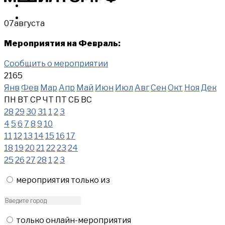
МЕРОПРИЯТИЯ
КУПИТЬ
07
августа
Мероприятия на Февраль:
Сообщить о мероприятии
2165
Янв
Фев
Мар
Апр
Май
Июн
Июл
Авг
Сен
Окт
Ноя
Дек
ПН
ВТ
СР
ЧТ
ПТ
СБ
ВС
28
29
30
31
1
2
3
4
5
6
7
8
9
10
11
12
13
14
15
16
17
18
19
20
21
22
23
24
25
26
27
28
1
2
3
мероприятия только из
только онлайн-мероприятия