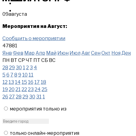
МЕРОПРИЯТИЯ
КУПИТЬ
09
августа
Мероприятия на Август:
Сообщить о мероприятии
47881
Янв
Фев
Мар
Апр
Май
Июн
Июл
Авг
Сен
Окт
Ноя
Дек
ПН
ВТ
СР
ЧТ
ПТ
СБ
ВС
28
29
30
1
2
3
4
5
6
7
8
9
10
11
12
13
14
15
16
17
18
19
20
21
22
23
24
25
26
27
28
29
30
31
1
мероприятия только из
только онлайн-мероприятия