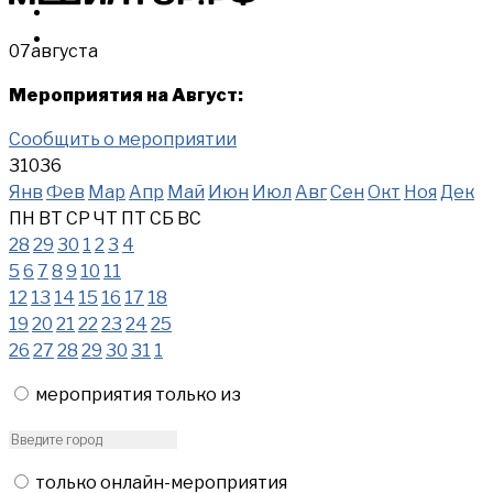
МЕРОПРИЯТИЯ
КУПИТЬ
07
августа
Мероприятия на Август:
Сообщить о мероприятии
31036
Янв
Фев
Мар
Апр
Май
Июн
Июл
Авг
Сен
Окт
Ноя
Дек
ПН
ВТ
СР
ЧТ
ПТ
СБ
ВС
28
29
30
1
2
3
4
5
6
7
8
9
10
11
12
13
14
15
16
17
18
19
20
21
22
23
24
25
26
27
28
29
30
31
1
мероприятия только из
только онлайн-мероприятия