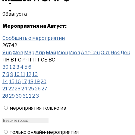
МЕРОПРИЯТИЯ
КУПИТЬ
08
августа
Мероприятия на Август:
Сообщить о мероприятии
26742
Янв
Фев
Мар
Апр
Май
Июн
Июл
Авг
Сен
Окт
Ноя
Дек
ПН
ВТ
СР
ЧТ
ПТ
СБ
ВС
30
1
2
3
4
5
6
7
8
9
10
11
12
13
14
15
16
17
18
19
20
21
22
23
24
25
26
27
28
29
30
31
1
2
3
мероприятия только из
только онлайн-мероприятия