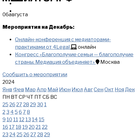
МЕРОПРИЯТИЯ
КУПИТЬ
06
августа
Мероприятия на Декабрь:
Онлайн-конференция с медиаторами-
практиками от 4Legal
онлайн
Конгресс «Благополучие семьи — благополучие
страны. Медиация объединяет»
Москва
Сообщить о мероприятии
2024
Янв
Фев
Мар
Апр
Май
Июн
Июл
Авг
Сен
Окт
Ноя
Дек
ПН
ВТ
СР
ЧТ
ПТ
СБ
ВС
25
26
27
28
29
30
1
2
3
4
5
6
7
8
9
10
11
12
13
14
15
16
17
18
19
20
21
22
23
24
25
26
27
28
29