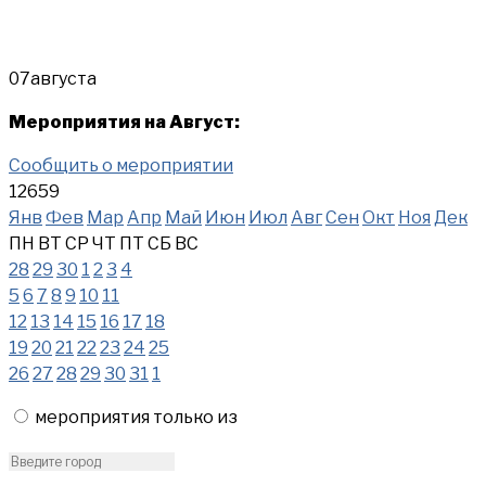
07
августа
Мероприятия на Август:
Сообщить о мероприятии
12659
Янв
Фев
Мар
Апр
Май
Июн
Июл
Авг
Сен
Окт
Ноя
Дек
ПН
ВТ
СР
ЧТ
ПТ
СБ
ВС
28
29
30
1
2
3
4
5
6
7
8
9
10
11
12
13
14
15
16
17
18
19
20
21
22
23
24
25
26
27
28
29
30
31
1
мероприятия только из