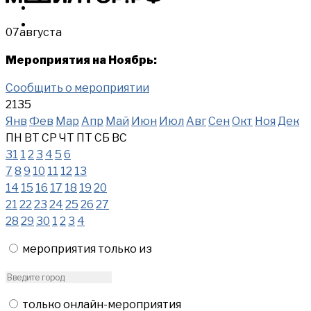
МЕРОПРИЯТИЯ
КУПИТЬ
07
августа
Мероприятия на Ноябрь:
Сообщить о мероприятии
2135
Янв
Фев
Мар
Апр
Май
Июн
Июл
Авг
Сен
Окт
Ноя
Дек
ПН
ВТ
СР
ЧТ
ПТ
СБ
ВС
31
1
2
3
4
5
6
7
8
9
10
11
12
13
14
15
16
17
18
19
20
21
22
23
24
25
26
27
28
29
30
1
2
3
4
мероприятия только из
только онлайн-мероприятия