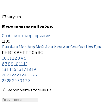
07
августа
Мероприятия на Ноябрь:
Сообщить о мероприятии
1189
Янв
Фев
Мар
Апр
Май
Июн
Июл
Авг
Сен
Окт
Ноя
Дек
ПН
ВТ
СР
ЧТ
ПТ
СБ
ВС
30
31
1
2
3
4
5
6
7
8
9
10
11
12
13
14
15
16
17
18
19
20
21
22
23
24
25
26
27
28
29
30
1
2
3
мероприятия только из