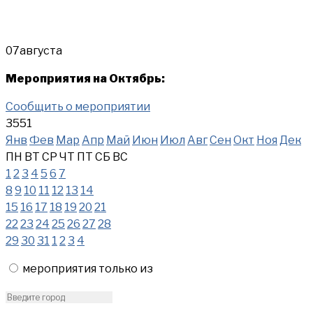
07
августа
Мероприятия на Октябрь:
Сообщить о мероприятии
3551
Янв
Фев
Мар
Апр
Май
Июн
Июл
Авг
Сен
Окт
Ноя
Дек
ПН
ВТ
СР
ЧТ
ПТ
СБ
ВС
1
2
3
4
5
6
7
8
9
10
11
12
13
14
15
16
17
18
19
20
21
22
23
24
25
26
27
28
29
30
31
1
2
3
4
мероприятия только из