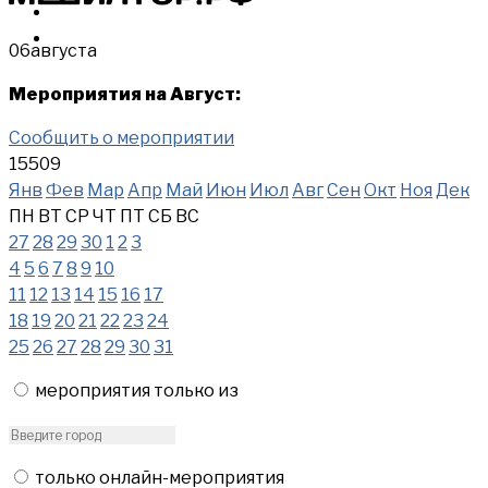
МЕРОПРИЯТИЯ
КУПИТЬ
06
августа
Мероприятия на Август:
Сообщить о мероприятии
15509
Янв
Фев
Мар
Апр
Май
Июн
Июл
Авг
Сен
Окт
Ноя
Дек
ПН
ВТ
СР
ЧТ
ПТ
СБ
ВС
27
28
29
30
1
2
3
4
5
6
7
8
9
10
11
12
13
14
15
16
17
18
19
20
21
22
23
24
25
26
27
28
29
30
31
мероприятия только из
только онлайн-мероприятия