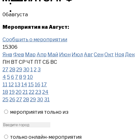
МЕРОПРИЯТИЯ
КУПИТЬ
06
августа
Мероприятия на Август:
Сообщить о мероприятии
15306
Янв
Фев
Мар
Апр
Май
Июн
Июл
Авг
Сен
Окт
Ноя
Дек
ПН
ВТ
СР
ЧТ
ПТ
СБ
ВС
27
28
29
30
1
2
3
4
5
6
7
8
9
10
11
12
13
14
15
16
17
18
19
20
21
22
23
24
25
26
27
28
29
30
31
мероприятия только из
только онлайн-мероприятия