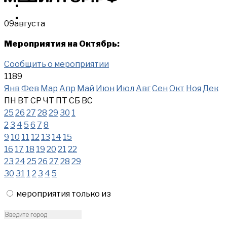
МЕРОПРИЯТИЯ
КУПИТЬ
09
августа
Мероприятия на Октябрь:
Сообщить о мероприятии
1189
Янв
Фев
Мар
Апр
Май
Июн
Июл
Авг
Сен
Окт
Ноя
Дек
ПН
ВТ
СР
ЧТ
ПТ
СБ
ВС
25
26
27
28
29
30
1
2
3
4
5
6
7
8
9
10
11
12
13
14
15
16
17
18
19
20
21
22
23
24
25
26
27
28
29
30
31
1
2
3
4
5
мероприятия только из